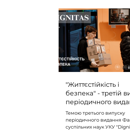
"Життєстійкість і
безпека" - третій в
періодичного вид
"Dignitas" Факульте
Темою третього випуску
суспільних наук УК
періодичного видання Фа
суспільних наук УКУ "Digni