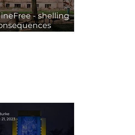
ineFree - shelling
onsequences
atection in Ukariane
sing satellite
magery
Burke
 21, 2023