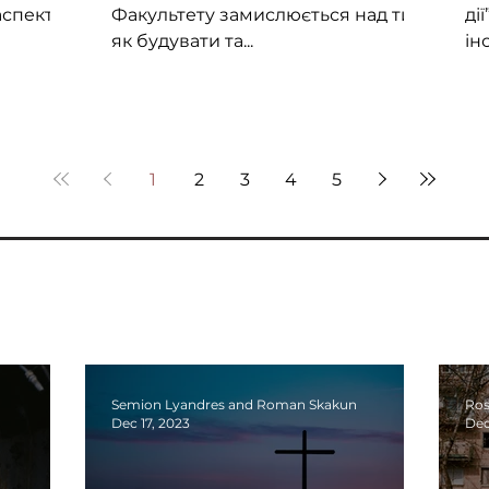
аспекти,
Факультету замислюється над тим,
ді
р
як будувати та...
ін
1
2
3
4
5
Semion Lyandres and Roman Skakun
Ros
Dec 17, 2023
Dec