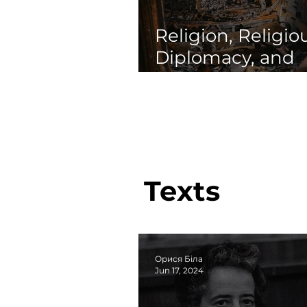
Religion, Religio
Diplomacy, and
Russis's Invasion
Ukraine
Texts
Орися Біла
Jun 17, 2024