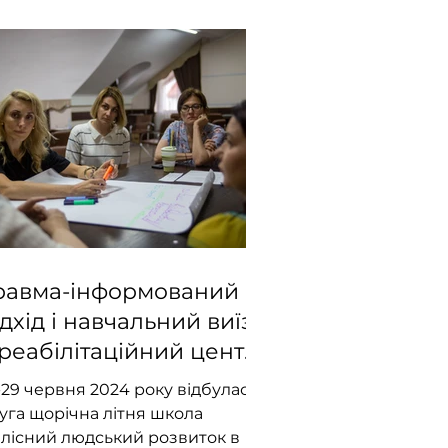
равма-інформований
ідхід і навчальний виїзд
 реабілітаційний центр
Superhumans" - Як
-29 червня 2024 року відбулася
инула літня школа
уга щорічна літня школа
Цілісний людський
ілісний людський розвиток в