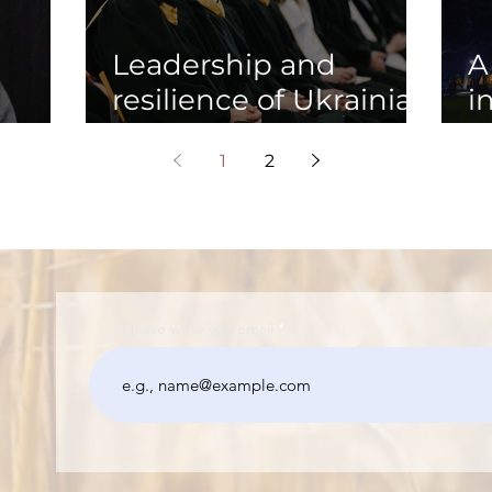
Leadership and
A
resilience of Ukrainian
i
 в
universities during
a
1
2
the war
U
Please write you email