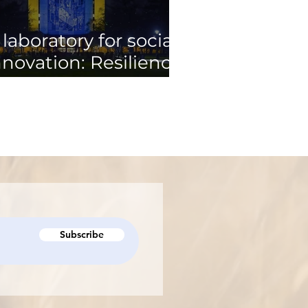
 laboratory for social
nnovation: Resilience
nd recovery in
kraine
Subscribe