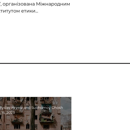
ї”, організована Міжнародним
озвиток в дії"?
ститутом етики...
tyslav Hryniv and Subhomoy Ghosh
 16, 2023