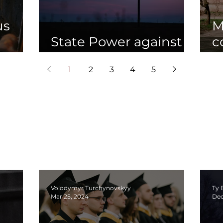
us
M
State Power against
c
 of
the Faith
d
1
2
3
4
5
u
i
Volodymyr Turchynovskyy
Ty 
Mar 25, 2024
Dec