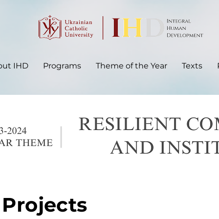
out IHD
Programs
Theme of the Year
Texts
 Projects