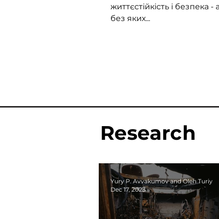
життєстійкість і безпека - 
без яких...
Research
Yury P. Avvakumov and Oleh Turiy
Dec 17, 2023