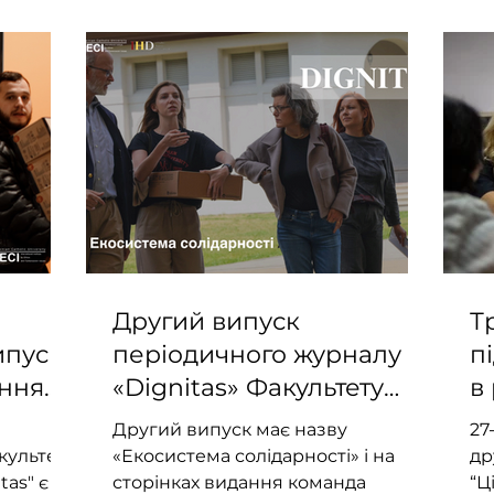
Другий випуск
Т
ипуск
періодичного журналу
п
ання
«Dignitas» Факультету
в
ту
суспільних наук
"
Другий випуск має назву
27
У
м
культету
«Екосистема солідарності» і на
др
tas" є
сторінках видання команда
"
“Ц