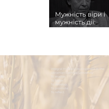
Мужність віри і
мужність дії:
свідчити Христа
часі війни
Integral Human Development at the
Ukrainian Catholic University
To master.
To foster.
To develop.
To promote.
To reflect.