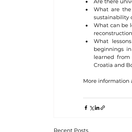
Are there univ
What are the 
sustainability
What can be l
reconstruction
What lessons
beginnings in
learned from 
Croatia and B
More information 
Recent Posts