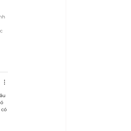
 
nh 
c 
âu 
ó 
 có 