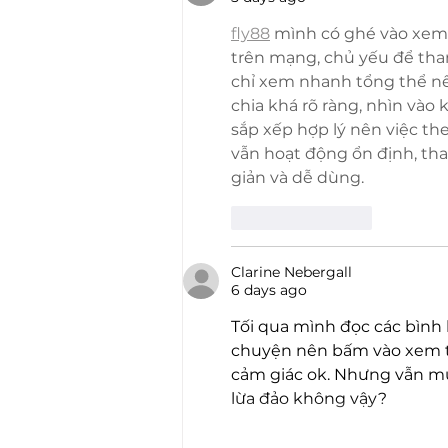
fly88
 mình có ghé vào xem 
trên mạng, chủ yếu để tham
chỉ xem nhanh tổng thể nê
chia khá rõ ràng, nhìn vào 
sắp xếp hợp lý nên việc the
vẫn hoạt động ổn định, tha
giản và dễ dùng.
Like
Reply
Clarine Nebergall
6 days ago
Tối qua mình đọc các bình 
chuyện nên bấm vào xem th
cảm giác ok. Nhưng vẫn muố
lừa đảo không vậy?