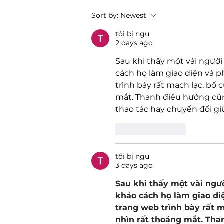
The Architecture of Hope:
Sort by:
Newest
Forging Ukraine`s Agency
Through Wartime
tôi bị ngu
2 days ago
Sau khi thấy một vài người
cách họ làm giao diện và 
trình bày rất mạch lạc, bố 
mắt. Thanh điều hướng cũn
thao tác hay chuyển đổi g
Like
Reply
tôi bị ngu
3 days ago
Sau khi thấy một vài ngườ
khảo cách họ làm giao di
trang web trình bày rất m
nhìn rất thoáng mắt. Tha