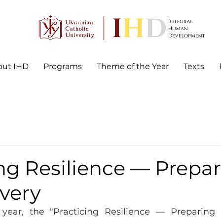
out IHD
Programs
Theme of the Year
Texts
ng Resilience — Prepa
very
year, the "Practicing Resilience — Preparing f