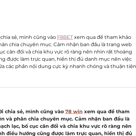
Суспільно-орієнтоване
"Жит
навчання: безпекова
безп
архітектоніка освіти у
пер
небезпечні часи
"Dig
сус
 chia sẻ, mình cũng vào 
F8BET
 xem qua để tham khảo 
phân chia chuyên mục. Cảm nhận ban đầu là trang web 
cục cân đối và chia khu vực rõ ràng nên nhìn rất thoáng 
g được làm trực quan, hiển thị đủ danh mục nên việc 
iữa các phần nội dung cực kỳ nhanh chóng và thuận tiện
i chia sẻ, mình cũng vào 
78 win
 xem qua để tham 
ện và phân chia chuyên mục. Cảm nhận ban đầu là 
ạch lạc, bố cục cân đối và chia khu vực rõ ràng nên 
nh điều hướng cũng được làm trực quan, hiển thị đủ 