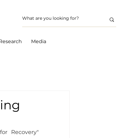
Research
Media
ring
or Recovery" 