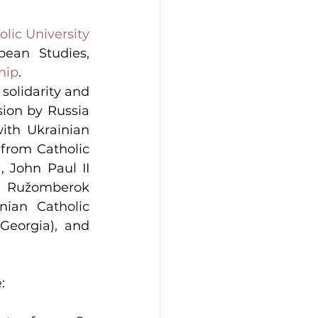
lic University 
 in partnership with the Nanovic Institute for European Studies, 
hip
.
solidarity and 
sion by Russia 
ith Ukrainian 
from Catholic 
 John Paul II 
n Ružomberok 
ian Catholic 
Georgia), and 
: