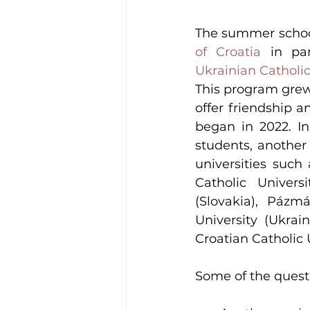
The summer school,
of Croatia
Ukrainian Catholic
This program grew 
offer friendship a
began in 2022. In
students, another
universities such
Catholic Univers
(Slovakia), Pázmá
University (Ukrai
Croatian Catholic U
Some of the questi