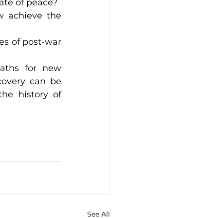
tate of peace?
w achieve the 
s of post-war 
aths for new 
covery can be 
he history of 
See All