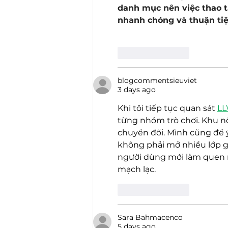
danh mục nên việc thao t
nhanh chóng và thuận tiệ
Like
Reply
blogcommentsieuviet
3 days ago
Khi tôi tiếp tục quan sát 
L
từng nhóm trò chơi. Khu nổ 
chuyển đổi. Mình cũng để ý 
không phải mở nhiều lớp gi
người dùng mới làm quen n
mạch lạc.
Like
Reply
Sara Bahmacenco
5 days ago