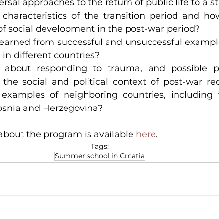
ersal approaches to the return of public life to a s
characteristics of the transition period and ho
 of social development in the post-war period?
earned from successful and unsuccessful example
 in different countries?
 about responding to trauma, and possible p
 the social and political context of post-war re
examples of neighboring countries, including t
osnia and Herzegovina? 
about the program is available 
here
.
Tags:
Summer school in Croatia