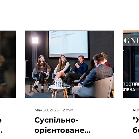
May 20, 2025
∙
12
min
Aug
e
Суспільно-
"
g
орієнтоване
б