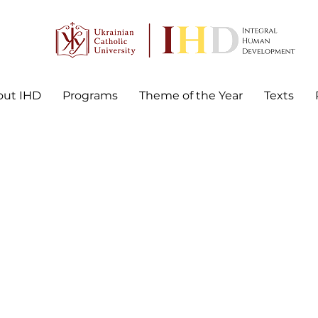
out IHD
Programs
Theme of the Year
Texts