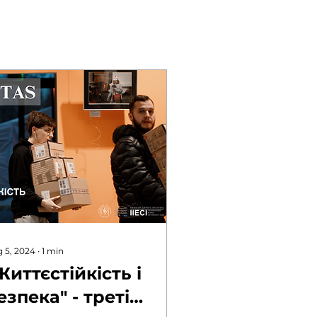
 5, 2024
∙
1
min
Життєстійкість і
езпека" - третій