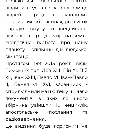
торкаються реального життя 
людини і суспільства: становище 
людей праці в мінливих 
історичних обставинах, розвиток 
народів світу у справедливості, 
любові та правді, мир на землі, 
екологічна турбота про нашу 
планету - спільний дім людської 
сім'ї тощо.
Протягом 1891-2015 років вісім 
Римських пап: Лев ХІІІ, Пій ХІ, Пій 
ХІІ, Іван ХХІІІ, Павло VІ, Іван-Павло 
ІІ, Бенедикт ХVІ, Франциск - 
оприлюднили на цю тему чимало 
документів, з яких до цього 
збірника увійшли 10 енциклік, 
апостольське послання та 
радіозвернення.
Це видання буде корисним не 