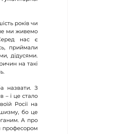
ість років чи 
Але ми живемо 
еред нас є 
ь, приймали 
и, дідусями. 
ичин на такі 
ь.
 назвати. З 
 – і це стало 
оїй Росії на 
изму, бо це 
ганим. А про 
м професором 