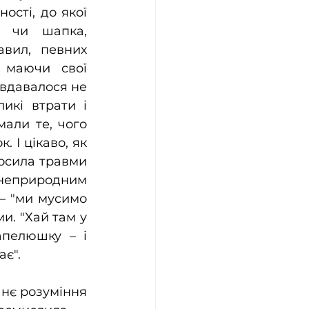
сті, до якої 
к чи шапка, 
вил, певних 
 маючи свої 
вдавалося не 
икі втрати і 
али те, чого 
 І цікаво, як 
осила травми 
 неприродним 
– "ми мусимо 
и. "Хай там у 
пелюшку – і 
ає".
нє розуміння 