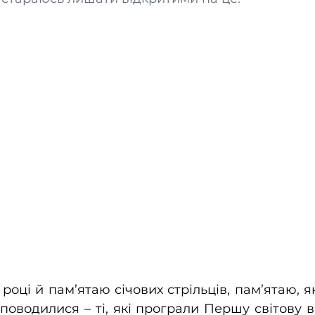
році й пам’ятаю січових стрільців, пам’ятаю, я
поводилися – ті, які програли Першу світову ві