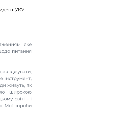
зидент УКУ
женням, яке 
щодо питання 
осліджувати, 
е інструмент, 
и живуть, як 
ою широкою 
му світі – і 
. Мої спроби 