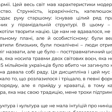
рмії. Цей весь світ мав характеристики модерно
ство. Стрункість, ієрархічність, капелюшо
дає руку старшому: існував цілий ряд пра
них у пірамідальній структурі. В цьому –
хотіли творити націю. Це нам не вдавалося, не 
льному плані, але й особистісному: були вел
тили близьких, були покалічені – люди отрим
міг назвати, але це було – посттравматичний шок.
а, яка носила травми двох світових воєн, яка н
 15 мільйонів українців було вбито чи загинуло
на давала собі раду. Ця дисципліна і цей мус 
кало то, що розлазилося і тріщало, в певні форм
орядку, але я прийду у краватці, в тому ка
ра, яка має свою традицію, мене трохи підтрим
ктура і культура ще не мала інтуїцій про ниніш