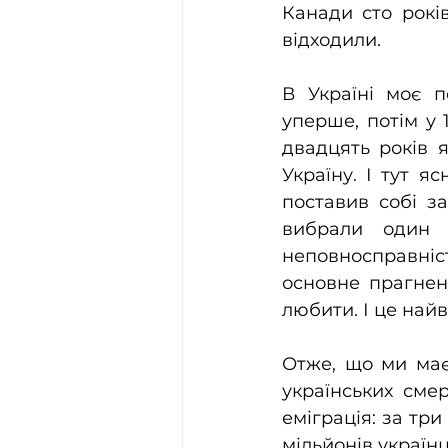
Канади сто років
відходили.
В Україні моє п
уперше, потім у 
двадцять років 
Україну. І тут я
поставив собі з
вибрали один і
неповносправніст
основне прагнен
любити. І це най
Отже, що ми маєм
українських смер
еміграція: за три
мільйонів україн