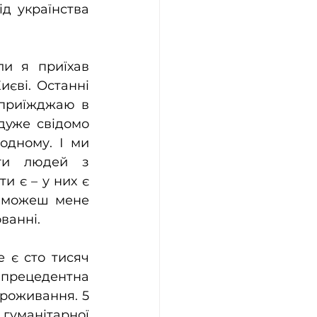
д українства 
и я приїхав 
єві. Останні 
 приїжджаю в 
дуже свідомо 
дному. І ми 
ти людей з 
 є – у них є 
 можеш мене 
ванні.
 є сто тисяч 
зпрецедентна 
роживання. 5 
гуманітарної 