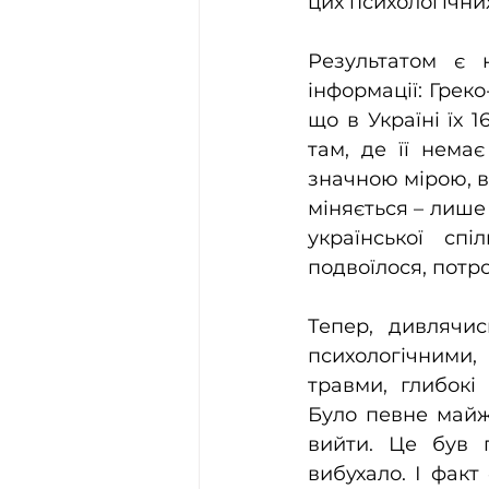
цих психологічних
Результатом є 
інформації: Грек
що в Україні їх 1
там, де її нема
значною мірою, в
міняється – лише
української спі
подвоїлося, потро
Тепер, дивлячи
психологічними,
травми, глибокі 
Було певне майже
вийти. Це був 
вибухало. І факт 