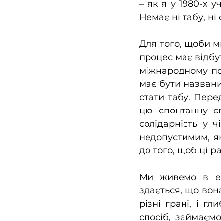
– як я у 1980-х у
Немає ні табу, ні
Для того, щоби ми
процес має відбут
міжнародному по
має бути названи
стати табу. Пере
цю спонтанну св
солідарність у ч
недопустимим, як
до того, щоб ці р
Ми живемо в епо
здається, що вон
різні грані, і гл
спосіб, займаєм