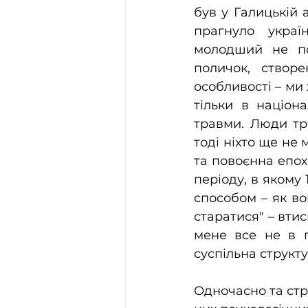
був у Галицькій а
прагнуло україн
молодший не по
поличок, створе
особливості – ми 
тільки в націона
травми. Люди тра
тоді ніхто ще не 
та повоєнна епох
періоду, в якому
способом – як во
старатися" – втис
мене все не в п
суспільна структу
Одночасно та стру