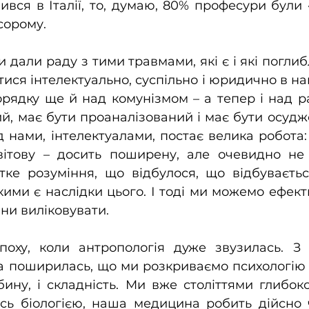
чився в Італії, то, думаю, 80% професури були 
 сорому.
 дали раду з тими травмами, які є і які поглиб
ися інтелектуально, суспільно і юридично в нац
рядку ще й над комунізмом – а тепер і над р
й, має бути проаналізований і має бути осудже
д нами, інтелектуалами, постає велика робота:
ітову – досить поширену, але очевидно не 
ітке розуміння, що відбулося, що відбуваєтьс
ими є наслідки цього. І тоді ми можемо ефект
ани виліковувати.
ху, коли антропологія дуже звузилась. З о
а поширилась, що ми розкриваємо психологію і 
ибину, і складність. Ми вже століттями глибоко
ось біологією, наша медицина робить дійсно 