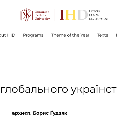
out IHD
Programs
Theme of the Year
Texts
глобального українст
архиєп. Борис Ґудзяк
, 