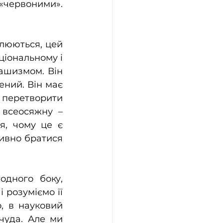
«червоними». 
люються, цей 
іональному і 
ашизмом. Він 
ний. Він має 
 перетворити 
всеосяжну – 
я, чому це є 
ивно братися 
дного боку, 
розуміємо її 
, в науковий 
чуда. Але ми 