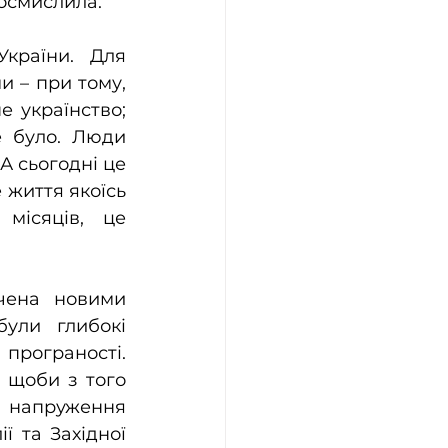
 осмислила.
країни. Для 
 – при тому, 
е українство; 
 було. Люди 
 сьогодні це 
життя якоїсь 
місяців, це 
чена новими 
ули глибокі 
програності. 
 щоби з того 
 напруження 
 та Західної 