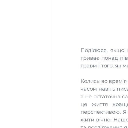
Поділюся, якщо 
триває понад пів
травм і того, як 
Колись во врем'я
часом навіть писа
а не остаточна с
це життя кращ
перспективою. Я 
жити вічно. Наше
та дослідження я