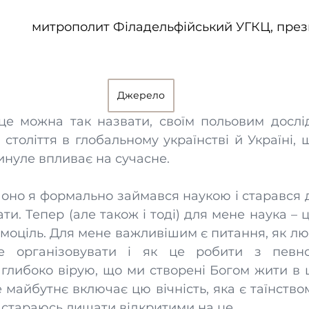
митрополит Філадельфійський УГКЦ, пре
Джерело
це можна так назвати, своїм польовим дослід
 століття в глобальному українстві й Україні, 
минуле впливає на сучасне.
 оно я формально займався наукою і старався д
ти. Тепер (але також і тоді) для мене наука – ц
амоціль. Для мене важливішим є питання, як люд
е організовувати і як це робити з певн
глибоко вірую, що ми створені Богом жити в цьо
 майбутнє включає цю вічність, яка є таїнством
 стараюсь лишати відкритими на це. 