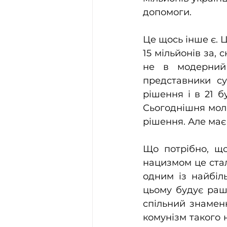
допомоги.
Це щось інше є. Ц
15 мільйонів за, 
не в модерний
представники су
рішення і в 21 б
Сьогоднішня моло
рішення. Але має
Що потрібно, що
нацизмом це стало
одним із найбіль
цьому будує раш
спільний знаменн
комунізм такого 