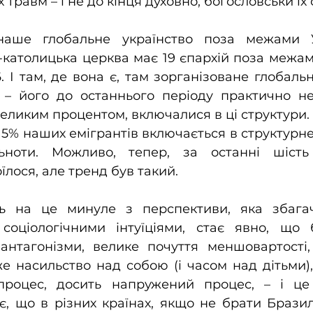
 травм – і не до кінця духовно, богословськи їх
наше глобальне українство поза межами У
о-католицька церква має 19 єпархій поза межами
6. І там, де вона є, там зорганізоване глобальн
є – його до останнього періоду практично не
еликим процентом, включалися в ці структури. А
 5% наших емігрантів включається в структурне 
льноти. Можливо, тепер, за останні шість 
їлося, але тренд був такий.
сь на це минуле з перспективи, яка збага
 соціологічними інтуїціями, стає явно, що б
антагонізми, велике почуття меншовартості, 
 насильство над собою (і часом над дітьми),
процес, досить напружений процес, – і це
є, що в різних країнах, якщо не брати Бразилії