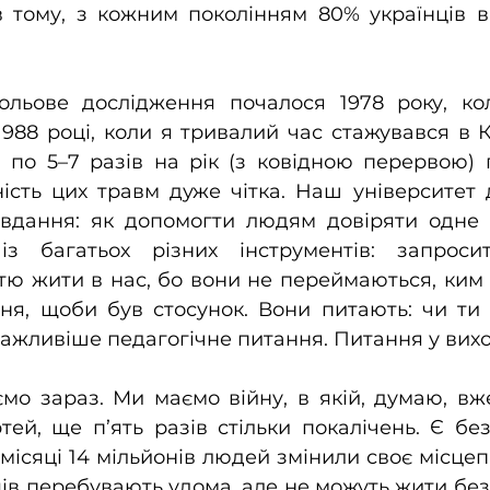
 тому, з кожним поколінням 80% українців ві
ольове дослідження почалося 1978 року, кол
1988 році, коли я тривалий час стажувався в Ки
я по 5–7 разів на рік (з ковідною перервою)
сність цих травм дуже чітка. Наш університет 
авдання: як допомогти людям довіряти одне о
з багатьох різних інструментів: запроси
ю жити в нас, бо вони не переймаються, ким ти
ня, щоби був стосунок. Вони питають: чи ти
важливіше педагогічне питання. Питання у вихо
о зараз. Ми маємо війну, в якій, думаю, вже
тей, ще п’ять разів стільки покалічень. Є бе
 місяці 14 мільйонів людей змінили своє місцеп
ців перебувають удома, але не можуть жити без 