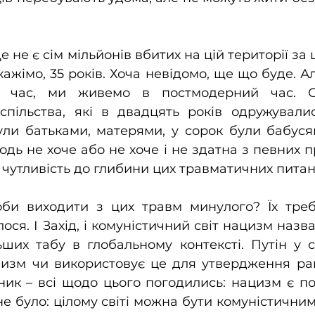
е не є сім мільйонів вбитих на цій території за ш
скажімо, 35 років. Хоча невідомо, ще що буде. 
 час, ми живемо в постмодерний час. С
спільства, які в двадцять років одружувалис
ули батьками, матерями, у сорок були бабусям
дь не хоче або не хоче і не здатна з певних пр
 чутливість до глибини цих травматичних питан
би виходити з цих травм минулого? Їх треба
ся. І Захід, і комуністичний світ нацизм назвав
ших табу в глобальному контексті. Путін у св
изм чи використовує це для утвердження раш
ик – всі щодо цього погодились: нацизм є по
не було: цілому світі можна бути комуністични