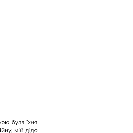
кою була їхня 
йну; мій дідо 