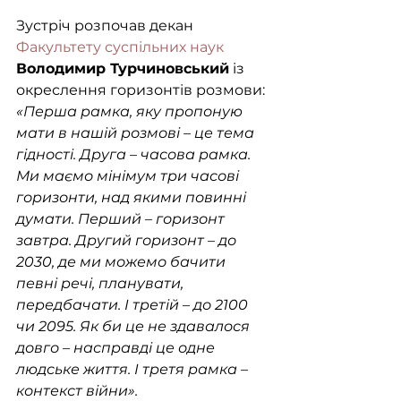
Зустріч розпочав декан 
Факультету суспільних наук
Володимир Турчиновський
 із 
окреслення горизонтів розмови: 
«Перша рамка, яку пропоную 
мати в нашій розмові – це тема 
гідності. Друга – часова рамка. 
Ми маємо мінімум три часові 
горизонти, над якими повинні 
думати. Перший – горизонт 
завтра. Другий горизонт – до 
2030, де ми можемо бачити 
певні речі, планувати, 
передбачати. І третій – до 2100 
чи 2095. Як би це не здавалося 
довго – насправді це одне 
людське життя. І третя рамка – 
контекст війни».