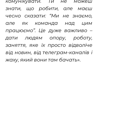
комунікувати. Ти не можеш 
знати, що робити, але маєш 
чесно сказати: “Ми не знаємо, 
але як команда над цим 
працюємо”. Це дуже важливо – 
дати людям опору, роботу, 
заняття, яке їх просто відволіче 
від новин, від телеграм-каналів і  
жаху, який вони там бачать
»
.
Софія Опацька додає, що 
дослідження також має вплив на 