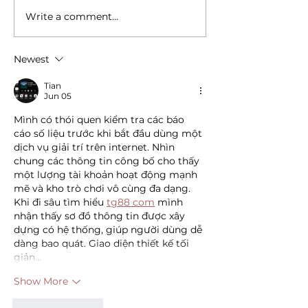
Write a comment...
Другий випуск
Травма-
періодичного
інформований 
журналу «Dignitas»
навчальний ви
Newest
Факультету суспільних
реабілітаційн
наук
центр "Super
Tian
- Як минула л
Jun 05
школа "Цілісн
Mình có thói quen kiểm tra các báo 
людський роз
cáo số liệu trước khi bắt đầu dùng một 
дії"?
dịch vụ giải trí trên internet. Nhìn 
chung các thông tin công bố cho thấy 
một lượng tài khoản hoạt động mạnh 
mẽ và kho trò chơi vô cùng đa dạng. 
Khi đi sâu tìm hiểu 
tg88 com
 mình 
nhận thấy sơ đồ thông tin được xây 
dựng có hệ thống, giúp người dùng dễ 
dàng bao quát. Giao diện thiết kế tối 
giản…
Show More
Like
Reply