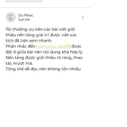
Du Phúc
Jun 04
Tôi thường ưu tiên các bài viết giới 
thiệu nền tảng giải trí được viết súc 
tích để tiện xem nhanh.
Phần nhắc đến 
trang chủ new88
 được 
đặt ở giữa bài nên nội dung khá hợp lý.
Nền tảng được giới thiệu rõ ràng, thao 
tác mượt mà.
Tổng thể dễ đọc nên không tốn nhiều 
thời gian.
Like
Reply
Đại Danh
Jun 04
Khi xem qua một vài chia sẻ gần đây, 
mình để ý thấy 
https://789b.win/
 nên tò 
mò ghé vào xem thử. Mình chỉ dành 