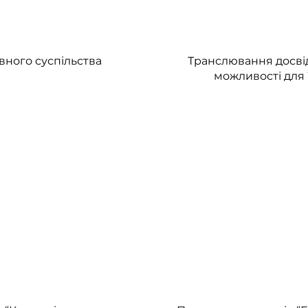
вного суспільства
Транслювання досвіду
можливості для У