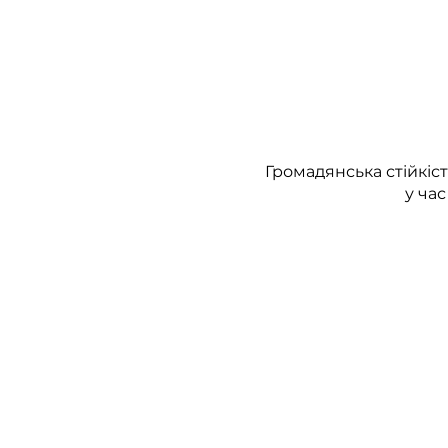
Громадянська стійкіс
у час