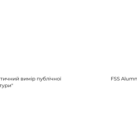
Етичний вимір публічної
FSS Alumn
тури"