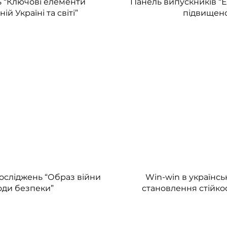
ь “Ключові елементи
Панель випускників “Е
й Україні та світі”
підвищено
осліджень “Образ війни
Win-win в українськ
ходи безпеки”
становлення стійкос