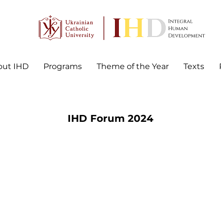
out IHD
Programs
Theme of the Year
Texts
IHD Forum 2024