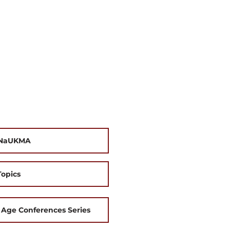
U-NaUKMA
Topics
 Age Conferences Series