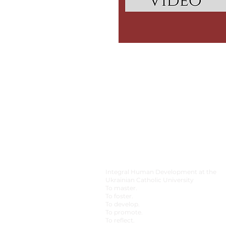
Integral Human Development at the
Ukrainian Catholic University
To master.
To foster.
To develop.
To promote.
To reflect.