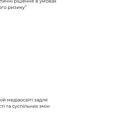
тичні рішення в умовах
го ризику”
ій медіаосвіті задля
ті та суспільних змін