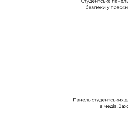
Студентська панел
безпеки у повоєнні
Панель студентських д
в медіа. За