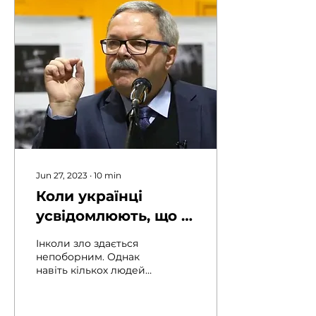
Jun 27, 2023
∙
10
min
Коли українці
усвідомлюють, що з
владою зла можна й
Інколи зло здається
треба боротися,
непоборним. Однак
навіть кількох людей
вони стають
достатньо, щоб
непереможними
запустити процес
перемоги над ним