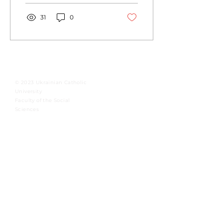
31
0
© 2023 Ukrainian Catholic
University
Faculty of the Social
Sciences
International Institute for
Ethics and Contemporary
Issues
Integral Human Development at the
Ukrainian Catholic University
To master.
To foster.