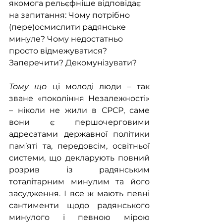
якомога рельєфніше відповідає 
на запитання: Чому потрібно 
(пере)осмислити радянське 
минуле? Чому недостатньо 
просто відмежуватися? 
Заперечити? Декомунізувати?
Тому що
 ці молоді люди – так 
зване «покоління Незалежності» 
– ніколи не жили в СРСР, саме 
вони є першочерговими 
адресатами державної політики 
пам’яті та, передовсім, освітньої 
системи, що декларують повний 
розрив із радянським 
тоталітарним минулим та його 
засудження. І все ж мають певні 
сантименти щодо радянського 
минулого і певною мірою 