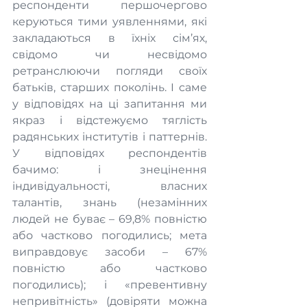
респонденти першочергово 
керуються тими уявленнями, які 
закладаються в їхніх сім’ях, 
свідомо чи несвідомо 
ретранслюючи погляди своїх 
батьків, старших поколінь. І саме 
у відповідях на ці запитання ми 
якраз і відстежуємо тяглість 
радянських інститутів і паттернів. 
У відповідях респондентів 
бачимо: і знецінення 
індивідуальності, власних 
талантів, знань (незамінних 
людей не буває – 69,8% повністю 
або частково погодились; мета 
виправдовує засоби – 67% 
повністю або частково 
погодились); і «превентивну 
непривітність» (довіряти можна 