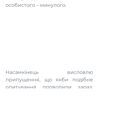
особистого – минулого.
Насамкінець висловлю 
припущення, що якби подібне 
опитування проводили зараз, 
відповіді учнів були би дещо 
інакшими. Війна безумовно 
впливає і буде впливати на 
суспільний консенсус стосовно 
радянського минулого, на зміну 
ціннісних орієнтацій і 