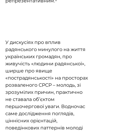
репрезентативним.¹
У дискусіях про вплив 
радянського минулого на життя 
українських громадян, про 
живучість «людини радянської», 
ширше про явище 
«пострадянськості» на просторах 
розваленого СРСР – молодь, зі 
зрозумілих причин, практично 
не ставала об’єктом 
першочергової уваги. Водночас 
саме дослідження поглядів, 
ціннісних орієнтацій, 
поведінкових паттернів молоді 