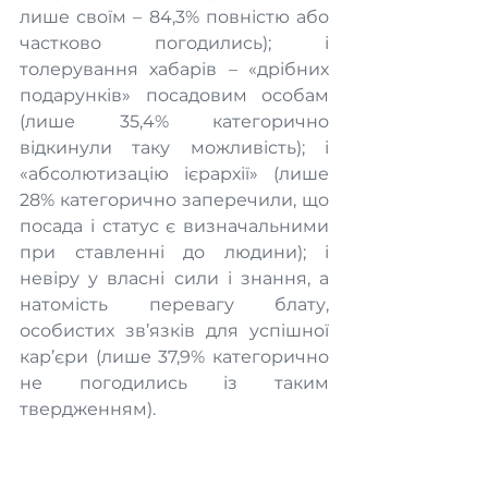
лише своїм – 84,3% повністю або 
частково погодились); і 
толерування хабарів – «дрібних 
подарунків» посадовим особам 
(лише 35,4% категорично 
відкинули таку можливість); і 
«абсолютизацію ієрархії» (лише 
28% категорично заперечили, що 
посада і статус є визначальними 
при ставленні до людини); і 
невіру у власні сили і знання, а 
натомість перевагу блату, 
особистих зв’язків для успішної 
кар’єри (лише 37,9% категорично 
не погодились із таким 
твердженням).