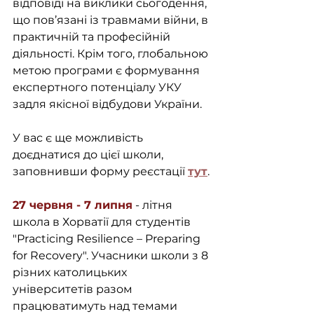
відповіді на виклики сьогодення, 
що пов’язані із травмами війни, в 
практичній та професійній 
діяльності. Крім того, глобальною 
метою програми є формування 
експертного потенціалу УКУ 
задля якісної відбудови України. 
У вас є ще можливість 
доєднатися до цієї школи, 
заповнивши форму реєстації 
тут
.
27 червня - 7 липня
 - літня 
школа в Хорватії для студентів 
"Practicing Resilience – Preparing 
for Recovery". Учасники школи з 8 
різних католицьких 
університетів разом 
працюватимуть над темами 