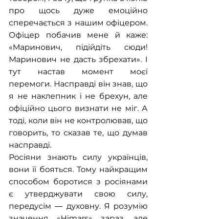
про щось дуже емоційно 
сперечається з нашим офіцером. 
Офіцер побачив мене й каже: 
«Маринович, підійдіть сюди! 
Маринович не дасть збрехати». І 
тут настав момент моєї 
перемоги. Насправді він знав, що 
я не наклепник і не брехун, але 
офіційно цього визнати не міг. А 
тоді, коли він не контролював, що 
говорить, то сказав те, що думав 
насправді.
Росіяни знають силу українців, 
вони її бояться. Тому найкращим 
способом боротися з росіянами 
є утверджувати свою силу, 
передусім ― духовну. Я розумію 
значення «Himars» зараз, але 