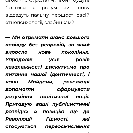
свою місію, роль? Чи вони будуть 
братися за розум, чи знову 
віддадуть пальму першості своїй 
етнопсихології, слабинкам?
― Ми отримали шанс довшого 
періоду без репресій, за який 
виросло нове покоління. 
Упродовж усіх років 
незалежності дискутуємо про 
питання нашої ідентичності, і 
наші Майдани, революції 
допомогли сформувати 
розуміння політичної нації. 
Пригадую ваші публіцистичні 
розвідки й позицію ще до 
Революції Гідності, які 
стосуються переосмислення 