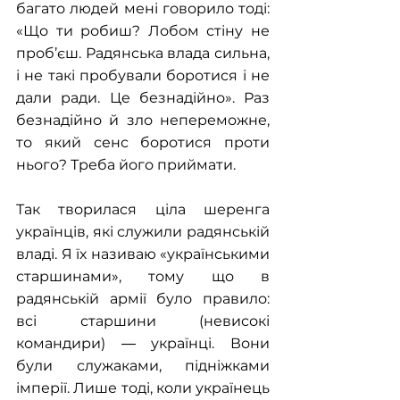
багато людей мені говорило тоді: 
«Що ти робиш? Лобом стіну не 
проб’єш. Радянська влада сильна, 
і не такі пробували боротися і не 
дали ради. Це безнадійно». Раз 
безнадійно й зло непереможне, 
то який сенс боротися проти 
нього? Треба його приймати.
Так творилася ціла шеренга 
українців, які служили радянській 
владі. Я їх називаю «українськими 
старшинами», тому що в 
радянській армії було правило: 
всі старшини (невисокі 
командири) ― українці. Вони 
були служаками, підніжками 
імперії. Лише тоді, коли українець 